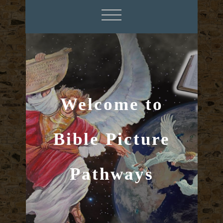
Welcome to
Bible Picture
Pathways