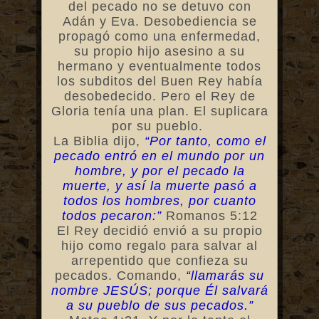
del pecado no se detuvo con
Adán y Eva. Desobediencia se
propagó como una enfermedad,
su propio hijo asesino a su
hermano y eventualmente todos
los subditos del Buen Rey había
desobedecido. Pero el Rey de
Gloria tenía una plan. El suplicara
por su pueblo.
La Biblia dijo,
“Por tanto, como el
pecado entró en el mundo por un
hombre, y por el pecado la
muerte, y así la muerte pasó a
todos los hombres, por cuanto
todos pecaron:”
Romanos 5:12
El Rey decidió envió a su propio
hijo como regalo para salvar al
arrepentido que confieza su
pecados. Comando,
“llamarás su
nombre JESÚS; porque Él salvará
a su pueblo de sus pecados.”