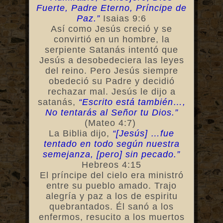
Fuerte, Padre Eterno, Príncipe de
Paz.”
Isaias 9:6
Así como Jesús creció y se
convirtió en un hombre, la
serpiente Satanás intentó que
Jesús a desobedeciera las leyes
del reino. Pero Jesús siempre
obedeció su Padre y decidió
rechazar mal. Jesús le dijo a
satanás,
“Escrito está también…,
No tentarás al Señor tu Dios.”
(Mateo 4:7)
La Biblia dijo,
“[Jesús] …fue
tentado en todo según nuestra
semejanza, [pero] sin pecado.”
Hebreos 4:15
El príncipe del cielo era ministró
entre su pueblo amado. Trajo
alegría y paz a los de espiritu
quebrantados. Él sanó a los
enfermos, resucito a los muertos