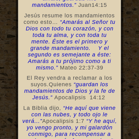
mandamientos.”
Juan14:15
Jesús resume los mandamientos
como esto…
“Amarás al Señor tu
Dios con todo tu corazón, y con
toda tu alma, y con toda tu
mente. Éste es el primero y
grande mandamiento.
Y el
segundo es semejante a éste:
Amarás a tu prójimo como a ti
mismo.”
Mateo 22:37-39
El Rey vendra a reclamar a los
suyos.Quienes
“guardan los
mandamientos de Dios y la fe de
Jesús.”
Apocalipsis 14:12
La Biblia dijo,
“He aquí que viene
con las nubes, y todo ojo le
verá...”
Apocalipsis 1:7
“Y he aquí,
yo vengo pronto, y mi galardón
conmigo, para recompensar a