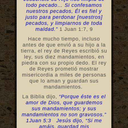
todo pecado… Si confesamos
nuestros pecados, Él es fiel y
justo para perdonar [nuestros]
pecados, y limpiarnos de toda
maldad.”
1 Juan 1:7, 9
Hace mucho tiempo, incluso
antes de que envió a su hijo a la
tierra, el rey de Reyes escribió su
ley, sus diez mandamientos, en
piedra con su propio dedo. El rey
de Reyes prometió mostrar
misericordia a miles de personas
que lo aman y guardan sus
mandamientos.
La Biblia dijo,
“Porque éste es el
amor de Dios, que guardemos
sus mandamientos; y sus
mandamientos no son gravosos.”
1Juan 5:3 Jesús dijo, “Si me
amáis, guardad mis