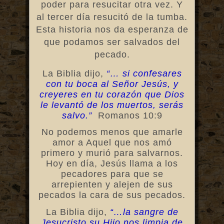
poder para resucitar otra vez. Y
al tercer día resucitó de la tumba.
Esta historia nos da esperanza de
que podamos ser salvados del
pecado.
La Biblia dijo,
“… si confesares
con tu boca al Señor Jesús, y
creyeres en tu corazón que Dios
le levantó de los muertos, serás
salvo.”
Romanos 10:9
No podemos menos que amarle
amor a Aquel que nos amó
primero y murió para salvarnos.
Hoy en día, Jesús llama a los
pecadores para que se
arrepienten y alejen de sus
pecados la cara de sus pecados.
La Biblia dijo,
“…la sangre de
Jesucristo su Hijo nos limpia de