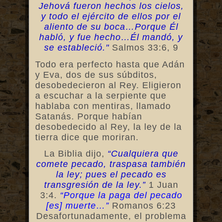
Jehová fueron hechos los cielos,
y todo el ejército de ellos por el
aliento de su boca…Porque Él
habló, y fue hecho…Él mandó, y
se estableció."
Salmos 33:6, 9
Todo era perfecto hasta que Adán
y Eva, dos de sus súbditos,
desobedecieron al Rey. Eligieron
a escuchar a la serpiente que
hablaba con mentiras, llamado
Satanás. Porque habían
desobedecido al Rey, la ley de la
tierra dice que moriran.
La Biblia dijo,
“Cualquiera que
comete pecado, traspasa también
la ley; pues el pecado es
transgresión de la ley.”
1 Juan
3:4.
“Porque la paga del pecado
[es] muerte…”
Romanos 6:23
Desafortunadamente, el problema