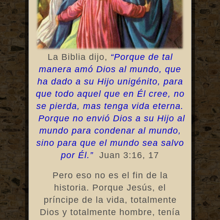
La Biblia dijo,
“Porque de tal
manera amó Dios al mundo, que
ha dado a su Hijo unigénito, para
que todo aquel que en Él cree, no
se pierda, mas tenga vida eterna.
Porque no envió Dios a su Hijo al
mundo para condenar al mundo,
sino para que el mundo sea salvo
por Él.”
Juan 3:16, 17
Pero eso no es el fin de la
historia. Porque Jesús, el
príncipe de la vida, totalmente
Dios y totalmente hombre, tenía