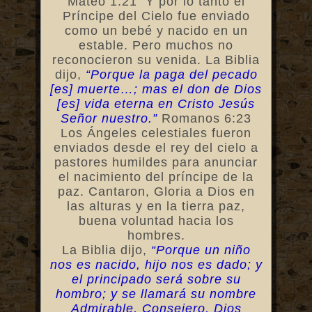
Mateo 1:21 Y por lo tanto el
Príncipe del Cielo fue enviado
como un bebé y nacido en un
estable. Pero muchos no
reconocieron su venida. La Biblia
dijo,
“Porque la paga del pecado
[es] muerte…; mas el don de Dios
[es] vida eterna en Cristo Jesús
Señor nuestro.”
Romanos 6:23
Los Ángeles celestiales fueron
enviados desde el rey del cielo a
pastores humildes para anunciar
el nacimiento del príncipe de la
paz. Cantaron, Gloria a Dios en
las alturas y en la tierra paz,
buena voluntad hacia los
hombres.
La Biblia dijo,
“Porque un niño
nos es nacido, hijo nos es dado; y
el principado será sobre su
hombro; y se llamará su nombre
Admirable, Consejero, Dios