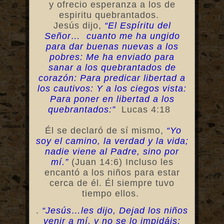
y ofrecio esperanza a los de
espiritu quebrantados.
Jesús dijo,
“El Espíritu del
Señor… cuanto me ha ungido
para dar buenas nuevas a los
pobres: Me ha enviado para
sanar a los quebrantados de
corazón: Para predicar libertad a
los cautivos: Y a los ciegos vista:
Para poner en libertad a los
quebrantados:”
Lucas 4:18
Él se declaró de sí mismo,
“Yo
soy el camino, la verdad y la vida;
nadie viene al Padre, sino por
mí.”
(Juan 14:6) Incluso les
encantó a los niños para estar
cerca de él. Él siempre tuvo
tiempo ellos.
.
“Jesús…les dijo, Dejad los niños
venir a mí, y no se lo impidáis;