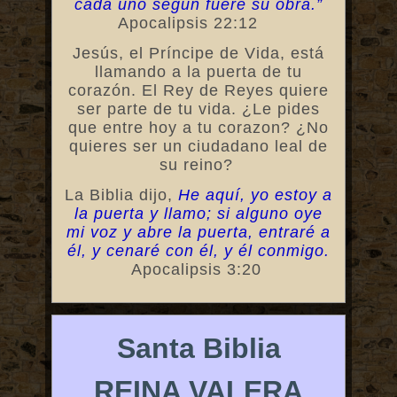
cada uno según fuere su obra.”
Apocalipsis 22:12
Jesús, el Príncipe de Vida, está
llamando a la puerta de tu
corazón. El Rey de Reyes quiere
ser parte de tu vida. ¿Le pides
que entre hoy a tu corazon? ¿No
quieres ser un ciudadano leal de
su reino?
La Biblia dijo,
He aquí, yo estoy a
la puerta y llamo; si alguno oye
mi voz y abre la puerta, entraré a
él, y cenaré con él, y él conmigo.
Apocalipsis 3:20
Santa Biblia
REINA VALERA